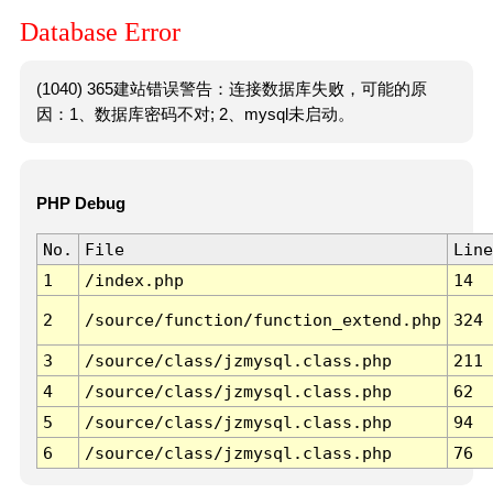
Database Error
(1040) 365建站错误警告：连接数据库失败，可能的原
因：1、数据库密码不对; 2、mysql未启动。
PHP Debug
No.
File
Line
1
/index.php
14
2
/source/function/function_extend.php
324
3
/source/class/jzmysql.class.php
211
4
/source/class/jzmysql.class.php
62
5
/source/class/jzmysql.class.php
94
6
/source/class/jzmysql.class.php
76