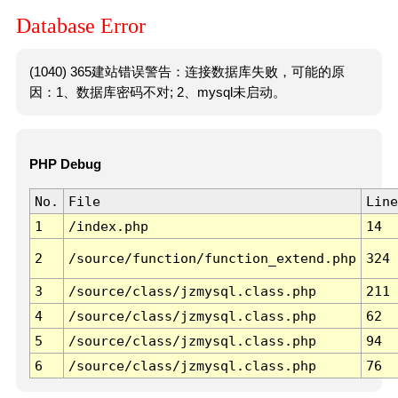
Database Error
(1040) 365建站错误警告：连接数据库失败，可能的原
因：1、数据库密码不对; 2、mysql未启动。
PHP Debug
No.
File
Line
1
/index.php
14
2
/source/function/function_extend.php
324
3
/source/class/jzmysql.class.php
211
4
/source/class/jzmysql.class.php
62
5
/source/class/jzmysql.class.php
94
6
/source/class/jzmysql.class.php
76