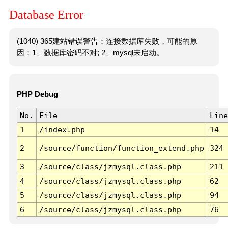
Database Error
(1040) 365建站错误警告：连接数据库失败，可能的原
因：1、数据库密码不对; 2、mysql未启动。
PHP Debug
No.
File
Line
1
/index.php
14
2
/source/function/function_extend.php
324
3
/source/class/jzmysql.class.php
211
4
/source/class/jzmysql.class.php
62
5
/source/class/jzmysql.class.php
94
6
/source/class/jzmysql.class.php
76