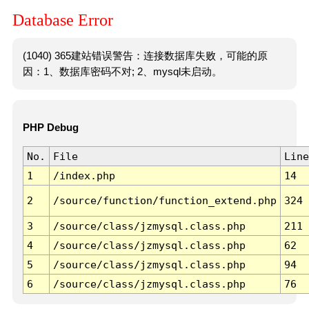
Database Error
(1040) 365建站错误警告：连接数据库失败，可能的原
因：1、数据库密码不对; 2、mysql未启动。
PHP Debug
No.
File
Line
1
/index.php
14
2
/source/function/function_extend.php
324
3
/source/class/jzmysql.class.php
211
4
/source/class/jzmysql.class.php
62
5
/source/class/jzmysql.class.php
94
6
/source/class/jzmysql.class.php
76