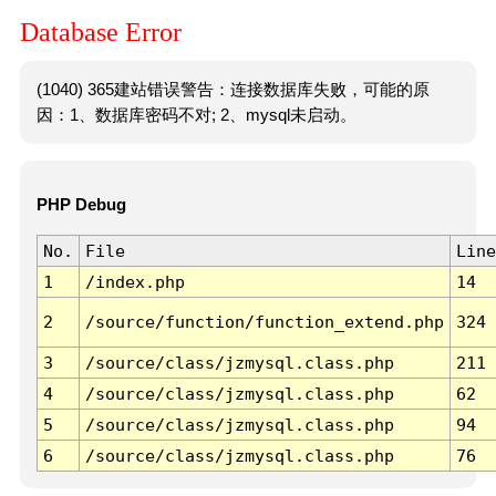
Database Error
(1040) 365建站错误警告：连接数据库失败，可能的原
因：1、数据库密码不对; 2、mysql未启动。
PHP Debug
No.
File
Line
1
/index.php
14
2
/source/function/function_extend.php
324
3
/source/class/jzmysql.class.php
211
4
/source/class/jzmysql.class.php
62
5
/source/class/jzmysql.class.php
94
6
/source/class/jzmysql.class.php
76