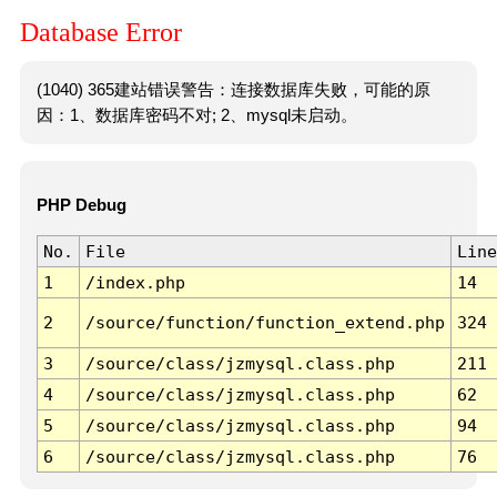
Database Error
(1040) 365建站错误警告：连接数据库失败，可能的原
因：1、数据库密码不对; 2、mysql未启动。
PHP Debug
No.
File
Line
1
/index.php
14
2
/source/function/function_extend.php
324
3
/source/class/jzmysql.class.php
211
4
/source/class/jzmysql.class.php
62
5
/source/class/jzmysql.class.php
94
6
/source/class/jzmysql.class.php
76