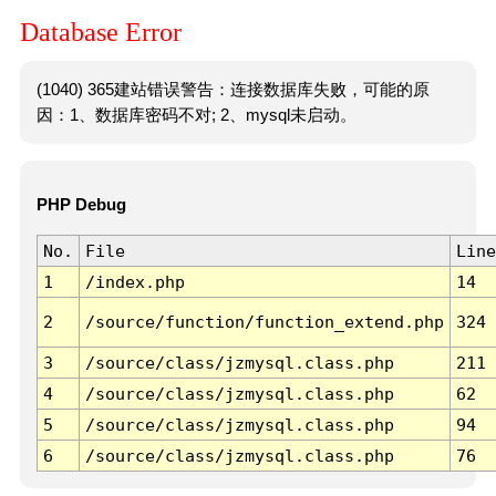
Database Error
(1040) 365建站错误警告：连接数据库失败，可能的原
因：1、数据库密码不对; 2、mysql未启动。
PHP Debug
No.
File
Line
1
/index.php
14
2
/source/function/function_extend.php
324
3
/source/class/jzmysql.class.php
211
4
/source/class/jzmysql.class.php
62
5
/source/class/jzmysql.class.php
94
6
/source/class/jzmysql.class.php
76