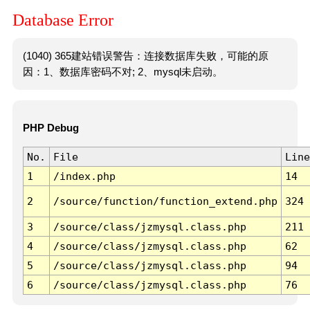
Database Error
(1040) 365建站错误警告：连接数据库失败，可能的原
因：1、数据库密码不对; 2、mysql未启动。
PHP Debug
No.
File
Line
1
/index.php
14
2
/source/function/function_extend.php
324
3
/source/class/jzmysql.class.php
211
4
/source/class/jzmysql.class.php
62
5
/source/class/jzmysql.class.php
94
6
/source/class/jzmysql.class.php
76