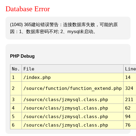
Database Error
(1040) 365建站错误警告：连接数据库失败，可能的原
因：1、数据库密码不对; 2、mysql未启动。
PHP Debug
No.
File
Line
1
/index.php
14
2
/source/function/function_extend.php
324
3
/source/class/jzmysql.class.php
211
4
/source/class/jzmysql.class.php
62
5
/source/class/jzmysql.class.php
94
6
/source/class/jzmysql.class.php
76