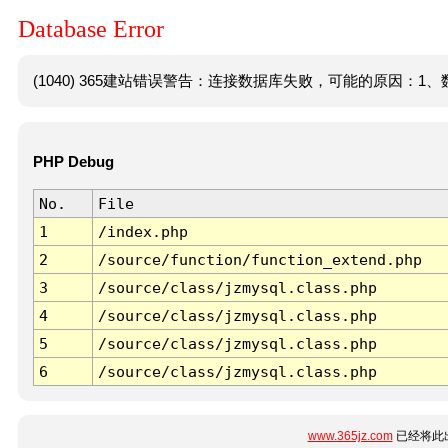
Database Error
(1040) 365建站错误警告：连接数据库失败，可能的原因：1、数
PHP Debug
No.
File
1
/index.php
2
/source/function/function_extend.php
3
/source/class/jzmysql.class.php
4
/source/class/jzmysql.class.php
5
/source/class/jzmysql.class.php
6
/source/class/jzmysql.class.php
www.365jz.com
已经将此