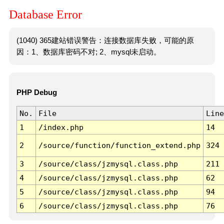
Database Error
(1040) 365建站错误警告：连接数据库失败，可能的原
因：1、数据库密码不对; 2、mysql未启动。
PHP Debug
No.
File
Line
1
/index.php
14
2
/source/function/function_extend.php
324
3
/source/class/jzmysql.class.php
211
4
/source/class/jzmysql.class.php
62
5
/source/class/jzmysql.class.php
94
6
/source/class/jzmysql.class.php
76