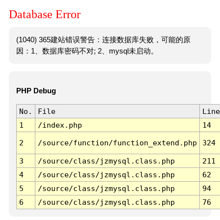
Database Error
(1040) 365建站错误警告：连接数据库失败，可能的原
因：1、数据库密码不对; 2、mysql未启动。
PHP Debug
No.
File
Line
1
/index.php
14
2
/source/function/function_extend.php
324
3
/source/class/jzmysql.class.php
211
4
/source/class/jzmysql.class.php
62
5
/source/class/jzmysql.class.php
94
6
/source/class/jzmysql.class.php
76