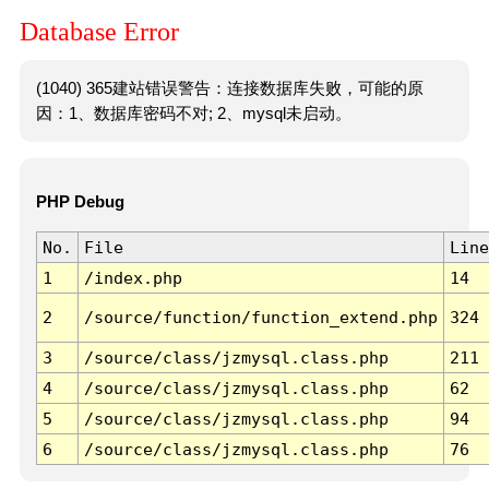
Database Error
(1040) 365建站错误警告：连接数据库失败，可能的原
因：1、数据库密码不对; 2、mysql未启动。
PHP Debug
No.
File
Line
1
/index.php
14
2
/source/function/function_extend.php
324
3
/source/class/jzmysql.class.php
211
4
/source/class/jzmysql.class.php
62
5
/source/class/jzmysql.class.php
94
6
/source/class/jzmysql.class.php
76