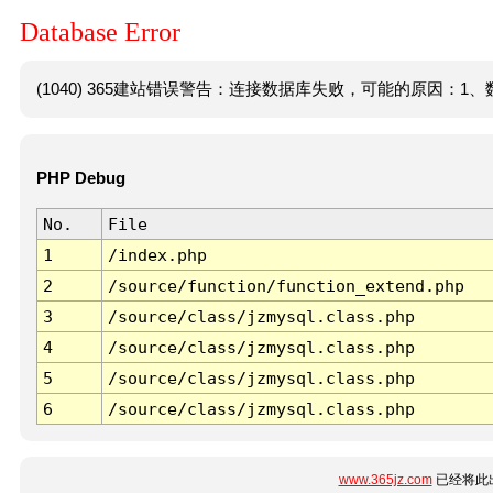
Database Error
(1040) 365建站错误警告：连接数据库失败，可能的原因：1、数
PHP Debug
No.
File
1
/index.php
2
/source/function/function_extend.php
3
/source/class/jzmysql.class.php
4
/source/class/jzmysql.class.php
5
/source/class/jzmysql.class.php
6
/source/class/jzmysql.class.php
www.365jz.com
已经将此