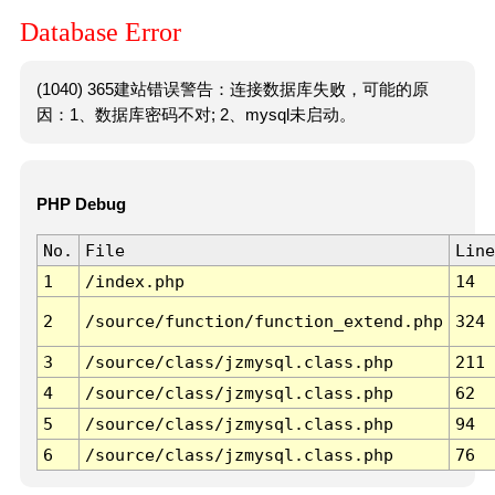
Database Error
(1040) 365建站错误警告：连接数据库失败，可能的原
因：1、数据库密码不对; 2、mysql未启动。
PHP Debug
No.
File
Line
1
/index.php
14
2
/source/function/function_extend.php
324
3
/source/class/jzmysql.class.php
211
4
/source/class/jzmysql.class.php
62
5
/source/class/jzmysql.class.php
94
6
/source/class/jzmysql.class.php
76