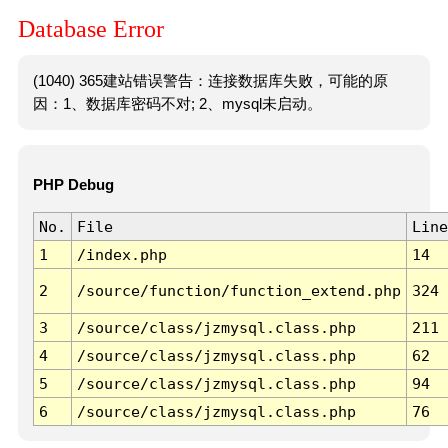
Database Error
(1040) 365建站错误警告：连接数据库失败，可能的原
因：1、数据库密码不对; 2、mysql未启动。
PHP Debug
No.
File
Line
1
/index.php
14
2
/source/function/function_extend.php
324
3
/source/class/jzmysql.class.php
211
4
/source/class/jzmysql.class.php
62
5
/source/class/jzmysql.class.php
94
6
/source/class/jzmysql.class.php
76