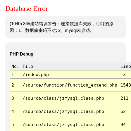
Database Error
(1040) 365建站错误警告：连接数据库失败，可能的原
因：1、数据库密码不对; 2、mysql未启动。
PHP Debug
No.
File
Line
1
/index.php
13
2
/source/function/function_extend.php
1548
3
/source/class/jzmysql.class.php
211
4
/source/class/jzmysql.class.php
62
5
/source/class/jzmysql.class.php
94