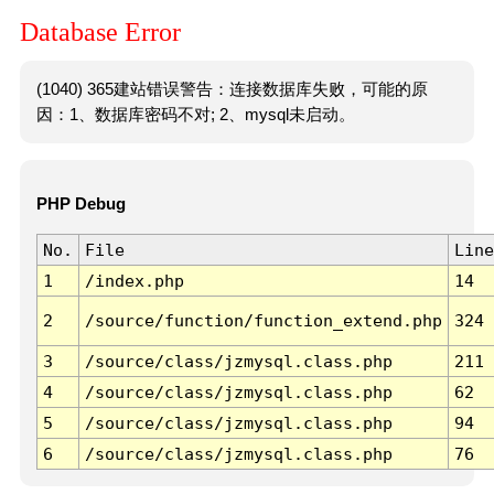
Database Error
(1040) 365建站错误警告：连接数据库失败，可能的原
因：1、数据库密码不对; 2、mysql未启动。
PHP Debug
No.
File
Line
1
/index.php
14
2
/source/function/function_extend.php
324
3
/source/class/jzmysql.class.php
211
4
/source/class/jzmysql.class.php
62
5
/source/class/jzmysql.class.php
94
6
/source/class/jzmysql.class.php
76