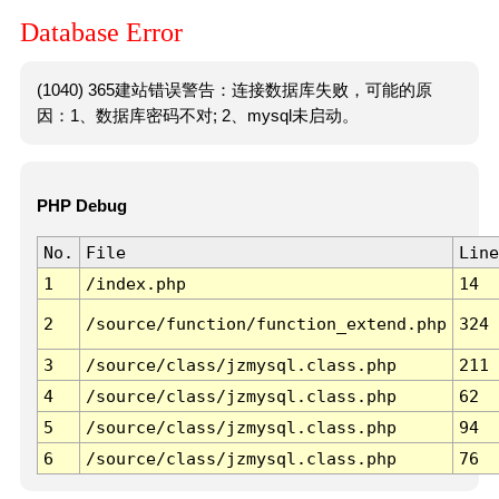
Database Error
(1040) 365建站错误警告：连接数据库失败，可能的原
因：1、数据库密码不对; 2、mysql未启动。
PHP Debug
No.
File
Line
1
/index.php
14
2
/source/function/function_extend.php
324
3
/source/class/jzmysql.class.php
211
4
/source/class/jzmysql.class.php
62
5
/source/class/jzmysql.class.php
94
6
/source/class/jzmysql.class.php
76