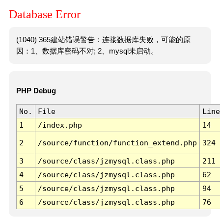
Database Error
(1040) 365建站错误警告：连接数据库失败，可能的原
因：1、数据库密码不对; 2、mysql未启动。
PHP Debug
No.
File
Line
1
/index.php
14
2
/source/function/function_extend.php
324
3
/source/class/jzmysql.class.php
211
4
/source/class/jzmysql.class.php
62
5
/source/class/jzmysql.class.php
94
6
/source/class/jzmysql.class.php
76