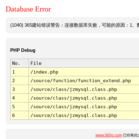
Database Error
(1040) 365建站错误警告：连接数据库失败，可能的原因：1、数
PHP Debug
No.
File
1
/index.php
2
/source/function/function_extend.php
3
/source/class/jzmysql.class.php
4
/source/class/jzmysql.class.php
5
/source/class/jzmysql.class.php
6
/source/class/jzmysql.class.php
www.365jz.com
已经将此