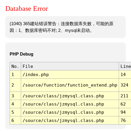
Database Error
(1040) 365建站错误警告：连接数据库失败，可能的原
因：1、数据库密码不对; 2、mysql未启动。
PHP Debug
No.
File
Line
1
/index.php
14
2
/source/function/function_extend.php
324
3
/source/class/jzmysql.class.php
211
4
/source/class/jzmysql.class.php
62
5
/source/class/jzmysql.class.php
94
6
/source/class/jzmysql.class.php
76