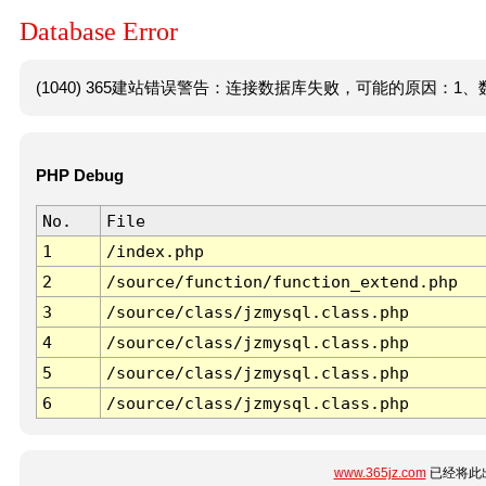
Database Error
(1040) 365建站错误警告：连接数据库失败，可能的原因：1、数
PHP Debug
No.
File
1
/index.php
2
/source/function/function_extend.php
3
/source/class/jzmysql.class.php
4
/source/class/jzmysql.class.php
5
/source/class/jzmysql.class.php
6
/source/class/jzmysql.class.php
www.365jz.com
已经将此