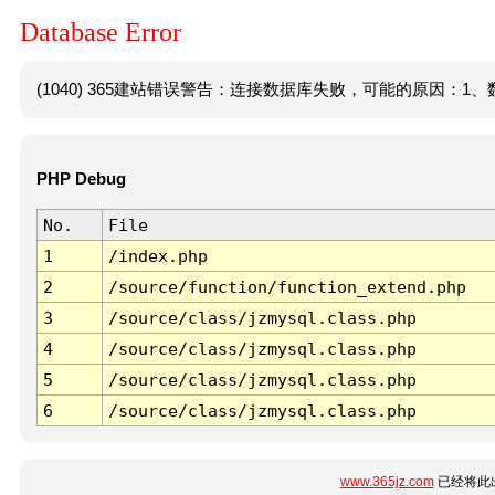
Database Error
(1040) 365建站错误警告：连接数据库失败，可能的原因：1、数
PHP Debug
No.
File
1
/index.php
2
/source/function/function_extend.php
3
/source/class/jzmysql.class.php
4
/source/class/jzmysql.class.php
5
/source/class/jzmysql.class.php
6
/source/class/jzmysql.class.php
www.365jz.com
已经将此