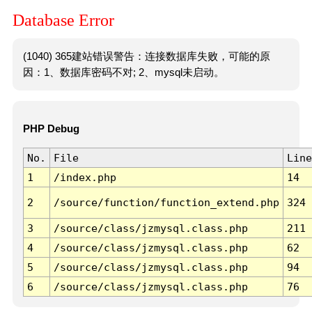
Database Error
(1040) 365建站错误警告：连接数据库失败，可能的原
因：1、数据库密码不对; 2、mysql未启动。
PHP Debug
No.
File
Line
1
/index.php
14
2
/source/function/function_extend.php
324
3
/source/class/jzmysql.class.php
211
4
/source/class/jzmysql.class.php
62
5
/source/class/jzmysql.class.php
94
6
/source/class/jzmysql.class.php
76