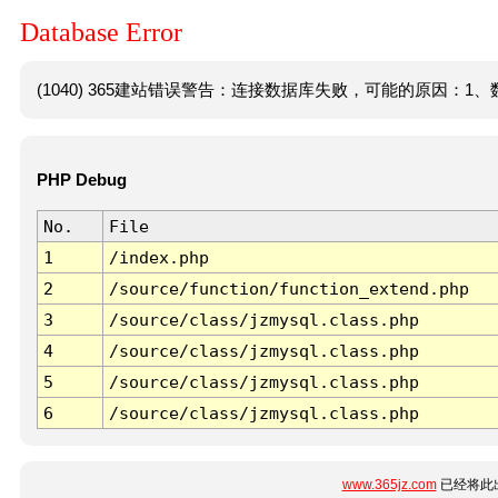
Database Error
(1040) 365建站错误警告：连接数据库失败，可能的原因：1、数
PHP Debug
No.
File
1
/index.php
2
/source/function/function_extend.php
3
/source/class/jzmysql.class.php
4
/source/class/jzmysql.class.php
5
/source/class/jzmysql.class.php
6
/source/class/jzmysql.class.php
www.365jz.com
已经将此