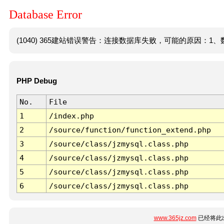
Database Error
(1040) 365建站错误警告：连接数据库失败，可能的原因：1、数
PHP Debug
No.
File
1
/index.php
2
/source/function/function_extend.php
3
/source/class/jzmysql.class.php
4
/source/class/jzmysql.class.php
5
/source/class/jzmysql.class.php
6
/source/class/jzmysql.class.php
www.365jz.com
已经将此