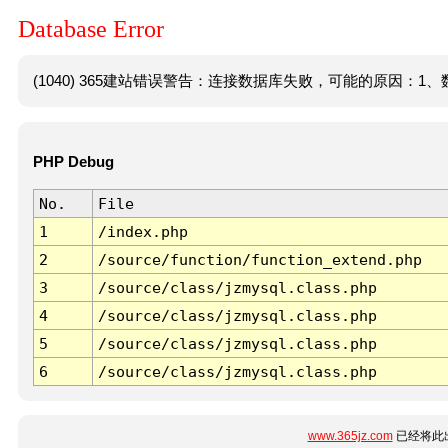
Database Error
(1040) 365建站错误警告：连接数据库失败，可能的原因：1、数
PHP Debug
No.
File
1
/index.php
2
/source/function/function_extend.php
3
/source/class/jzmysql.class.php
4
/source/class/jzmysql.class.php
5
/source/class/jzmysql.class.php
6
/source/class/jzmysql.class.php
www.365jz.com
已经将此