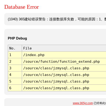
Database Error
(1040) 365建站错误警告：连接数据库失败，可能的原因：1、数
PHP Debug
No.
File
1
/index.php
2
/source/function/function_extend.php
3
/source/class/jzmysql.class.php
4
/source/class/jzmysql.class.php
5
/source/class/jzmysql.class.php
6
/source/class/jzmysql.class.php
www.365jz.com
已经将此