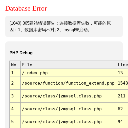
Database Error
(1040) 365建站错误警告：连接数据库失败，可能的原
因：1、数据库密码不对; 2、mysql未启动。
PHP Debug
No.
File
Line
1
/index.php
13
2
/source/function/function_extend.php
1548
3
/source/class/jzmysql.class.php
211
4
/source/class/jzmysql.class.php
62
5
/source/class/jzmysql.class.php
94