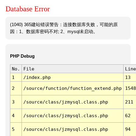
Database Error
(1040) 365建站错误警告：连接数据库失败，可能的原
因：1、数据库密码不对; 2、mysql未启动。
PHP Debug
No.
File
Line
1
/index.php
13
2
/source/function/function_extend.php
1548
3
/source/class/jzmysql.class.php
211
4
/source/class/jzmysql.class.php
62
5
/source/class/jzmysql.class.php
94