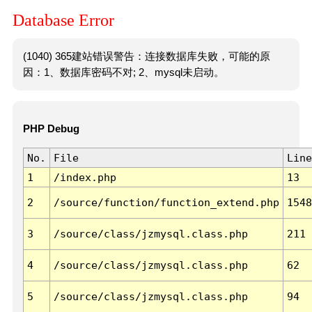
Database Error
(1040) 365建站错误警告：连接数据库失败，可能的原
因：1、数据库密码不对; 2、mysql未启动。
PHP Debug
No.
File
Line
1
/index.php
13
2
/source/function/function_extend.php
1548
3
/source/class/jzmysql.class.php
211
4
/source/class/jzmysql.class.php
62
5
/source/class/jzmysql.class.php
94